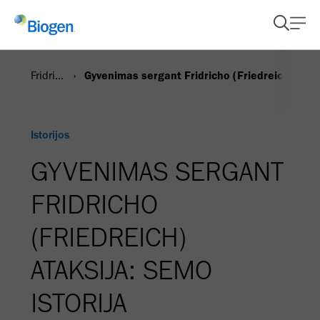
Fridricho (Friedreich) ataksija
Gyvenimas sergant Fridricho (Friedreich) ataks
Istorijos
GYVENIMAS SERGANT
FRIDRICHO
(FRIEDREICH)
ATAKSIJA: SEMO
ISTORIJA