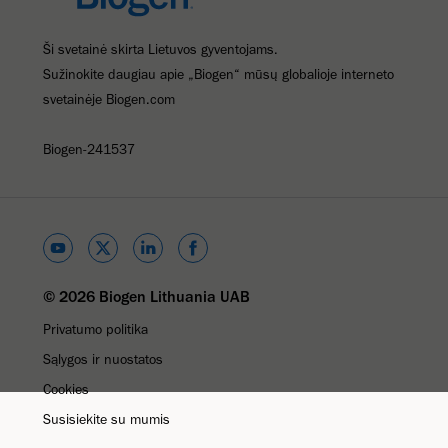
Ši svetainė skirta Lietuvos gyventojams.
Sužinokite daugiau apie „Biogen“ mūsų globalioje interneto
svetainėje Biogen.com
Biogen-241537
© 2026 Biogen Lithuania UAB
Privatumo politika
Sąlygos ir nuostatos
Cookies
Susisiekite su mumis