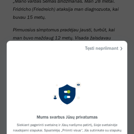
„Mano vardas Semas Bridžmanas. Man 28 metai.
Fridricho (Friedreich) ataksija man diagnozuota, kai
buvau 15 metų.
Pirmuosius simptomus pradėjau jausti, turbūt, kai
man buvo maždaug 12 metų. Visada žaisdavau
beisbolą su tėčiu ir, kai jis į mane atmušdavo
Tęsti nepriimant
kamuoliuką, man būdavo sunku jį sekti. Taigi vietoj
to, kad tobulėčiau sporte, mano sugebėjimai
prastėjo.
Suklupdavau ir griūdavau ant žemės. Tėvai manęs
klausdavo, kas atsitiko, o aš sakydavau „žemė
pašoko ir užkliudė man koją“ ar panašiai.
Manau, kad mano tėvai suprato, kad kažkas yra
Mums svarbus Jūsų privatumas
negerai, bet aš apie tai per daug negalvojau. Prireikė
Siekiant pagerinti svetainę ir Jūsų naršymo patirtį, šioje svetainėje
maždaug trejų metų, kol galiausiai nuėjau pas
naudojami slapukai. Spustelėję „Priimti visus“, Jūs sutinkate su slapukų