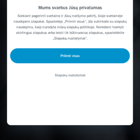
Mums svarbus Jūsų privatumas
Siekiant pagerinti svetainę ir Jūsų naršymo patirtį, šioje svetainėje
naudojami slapukai. Spustelėję „Priimti visus“, Jūs sutinkate su slapukų
naudojimu, kaip nurodyta mūsų slapukų politikoje. Norėdami tvarkyti
skirtingus slapukus arba leisti tik būtinuosius slapukus, spustelėkite
„Slapukų nustatymai“.
Priimti visus
Slapukų nustatymai