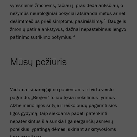
vyresniems žmonėms, tačiau ji prasideda anksčiau, o
nežymūs neurologiniai pokyčiai atsiranda metus ar net
1
dešimtmečius prieš simptomų pasireiškimą.
Daugelis
žmonių patiria ankstyvus, dažnai nepastebimus lengvo
3
pažinimo sutrikimo požymius.
Mūsų požiūris
Vedama įsipareigojimo pacientams ir tvirto verslo
pagrindo, „Biogen“ toliau tęsia mokslinius tyrimus
Alzheimerio ligos srityje ir ieško būdų pagerinti šios
ligos gydymą, taip siekdama padėti patenkinti
nepatenkintus šia sunkia liga sergančių asmenų
poreikius, ypatingą dėmesį skiriant ankstyvosioms