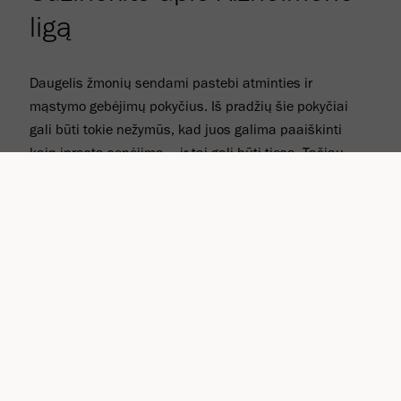
ligą
Daugelis žmonių sendami pastebi atminties ir
mąstymo gebėjimų pokyčius. Iš pradžių šie pokyčiai
gali būti tokie nežymūs, kad juos galima paaiškinti
kaip įprastą senėjimą – ir tai gali būti tiesa. Tačiau
taip pat gali būti, kad tai yra ankstyviausi Alzheimerio
ligos simptomai.
Faktai ir skaičiai