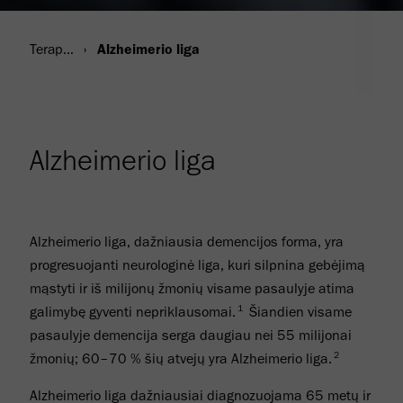
Terapinės sritys
Alzheimerio liga
Alzheimerio liga
Alzheimerio liga, dažniausia demencijos forma, yra
progresuojanti neurologinė liga, kuri silpnina gebėjimą
mąstyti ir iš milijonų žmonių visame pasaulyje atima
1
galimybę gyventi nepriklausomai.
Šiandien visame
pasaulyje demencija serga daugiau nei 55 milijonai
2
žmonių; 60–70 % šių atvejų yra Alzheimerio liga.
Alzheimerio liga dažniausiai diagnozuojama 65 metų ir