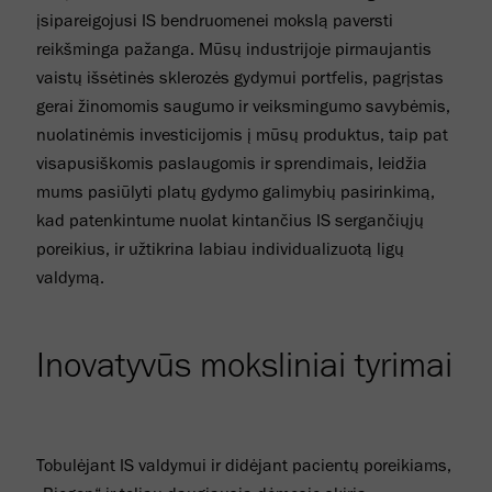
įsipareigojusi IS bendruomenei mokslą paversti
reikšminga pažanga. Mūsų industrijoje pirmaujantis
vaistų išsėtinės sklerozės gydymui portfelis, pagrįstas
gerai žinomomis saugumo ir veiksmingumo savybėmis,
nuolatinėmis investicijomis į mūsų produktus, taip pat
visapusiškomis paslaugomis ir sprendimais, leidžia
mums pasiūlyti platų gydymo galimybių pasirinkimą,
kad patenkintume nuolat kintančius IS sergančiųjų
poreikius, ir užtikrina labiau individualizuotą ligų
valdymą.
Inovatyvūs moksliniai tyrimai
Tobulėjant IS valdymui ir didėjant pacientų poreikiams,