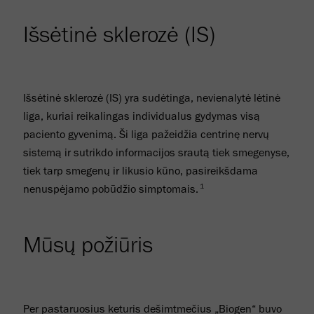
Išsėtinė sklerozė (IS)
Išsėtinė sklerozė (IS) yra sudėtinga, nevienalytė lėtinė
liga, kuriai reikalingas individualus gydymas visą
paciento gyvenimą. Ši liga pažeidžia centrinę nervų
sistemą ir sutrikdo informacijos srautą tiek smegenyse,
tiek tarp smegenų ir likusio kūno, pasireikšdama
1
nenuspėjamo pobūdžio simptomais.
Mūsų požiūris
Per pastaruosius keturis dešimtmečius „Biogen“ buvo