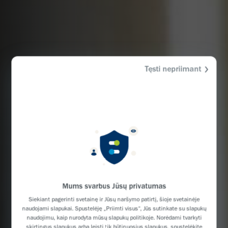
Tęsti nepriimant
Mums svarbus Jūsų privatumas
Siekiant pagerinti svetainę ir Jūsų naršymo patirtį, šioje svetainėje
naudojami slapukai. Spustelėję „Priimti visus“, Jūs sutinkate su slapukų
naudojimu, kaip nurodyta mūsų slapukų politikoje. Norėdami tvarkyti
skirtingus slapukus arba leisti tik būtinuosius slapukus, spustelėkite