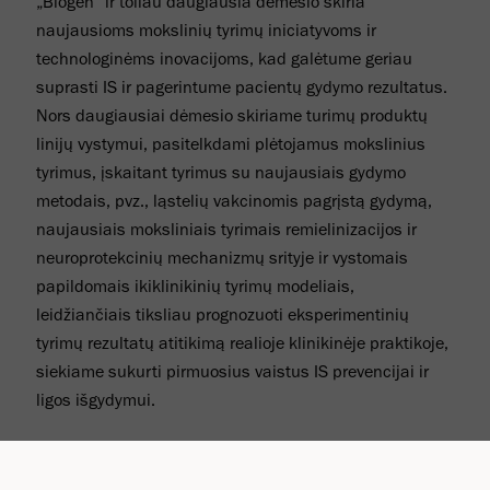
„Biogen“ ir toliau daugiausia dėmesio skiria
naujausioms mokslinių tyrimų iniciatyvoms ir
technologinėms inovacijoms, kad galėtume geriau
suprasti IS ir pagerintume pacientų gydymo rezultatus.
Nors daugiausiai dėmesio skiriame turimų produktų
linijų vystymui, pasitelkdami plėtojamus mokslinius
tyrimus, įskaitant tyrimus su naujausiais gydymo
metodais, pvz., ląstelių vakcinomis pagrįstą gydymą,
naujausiais moksliniais tyrimais remielinizacijos ir
neuroprotekcinių mechanizmų srityje ir vystomais
papildomais ikiklinikinių tyrimų modeliais,
leidžiančiais tiksliau prognozuoti eksperimentinių
tyrimų rezultatų atitikimą realioje klinikinėje praktikoje,
siekiame sukurti pirmuosius vaistus IS prevencijai ir
ligos išgydymui.