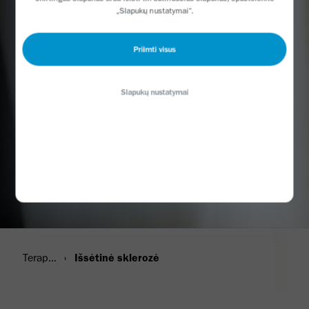
„Slapukų nustatymai“.
Priimti visus
Slapukų nustatymai
Terapinės sritys
Išsėtinė sklerozė