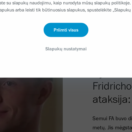
kate su slapukų naudojimu, kaip nurodyta mūsų slapukų politikoje.
lapukus arba leisti tik būtinuosius slapukus, spustelėkite „Slapukų
Priimti visus
Slapukų nustatymai
Istorijos
Gyvenim
Fridricho
ataksija:
Semui FA buvo d
metų. Jis mėgsta m