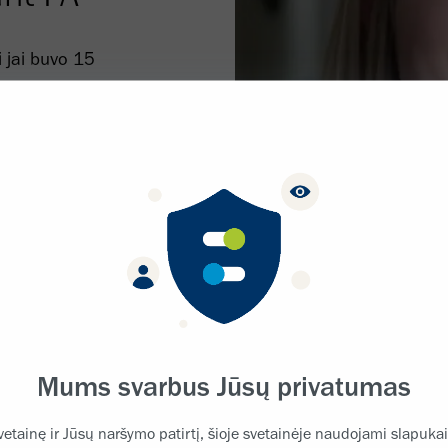
i jai buvo 15
nda pašonėje yra
ėgsta labiausiai.
Mums svarbus Jūsų privatumas
vetainę ir Jūsų naršymo patirtį, šioje svetainėje naudojami slapukai