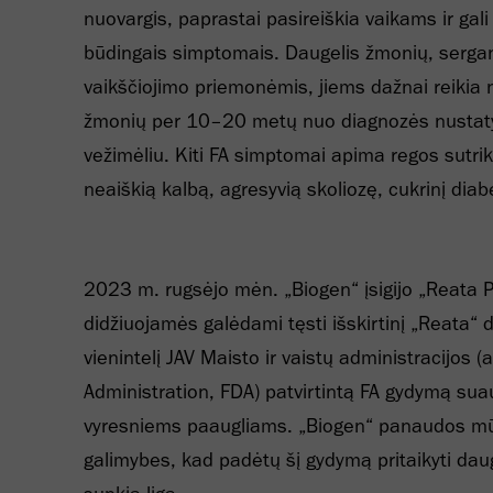
nuovargis, paprastai pasireiškia vaikams ir gal
būdingais simptomais. Daugelis žmonių, serga
vaikščiojimo priemonėmis, jiems dažnai reikia 
žmonių per 10–20 metų nuo diagnozės nustatym
vežimėliu. Kiti FA simptomai apima regos sutri
neaiškią kalbą, agresyvią skoliozę, cukrinį diabe
2023 m. rugsėjo mėn. „Biogen“ įsigijo „Reata 
didžiuojamės galėdami tęsti išskirtinį „Reata“ 
vienintelį JAV Maisto ir vaistų administracijos 
Administration, FDA) patvirtintą FA gydymą su
vyresniems paaugliams. „Biogen“ panaudos mūsų p
galimybes, kad padėtų šį gydymą pritaikyti dau