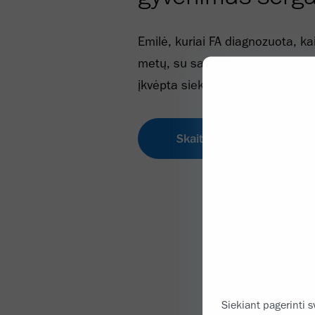
Emilė, kuriai FA diagnozuota, ka
metų, su savo palaikymo koma
įkvėpta siekti dalykų, kuriuos m
Skaityti istoriją
Siekiant pagerinti s