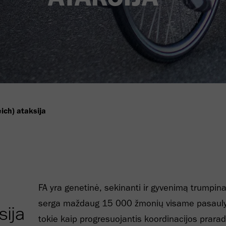
eich) ataksija
FA yra genetinė, sekinanti ir gyvenimą trumpina
serga maždaug 15 000 žmonių visame pasauly
sija
tokie kaip progresuojantis koordinacijos prar