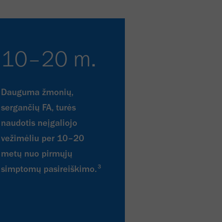
10–20 m.
Dauguma žmonių,
sergančių FA, turės
naudotis neįgaliojo
vežimėliu per 10–20
metų nuo pirmųjų
3
simptomų pasireiškimo.