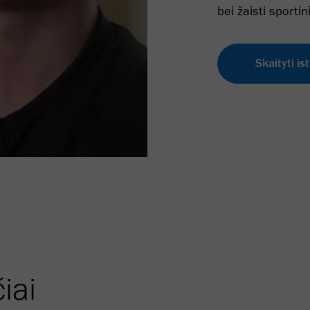
bei žaisti sporti
Skaityti ist
čiai