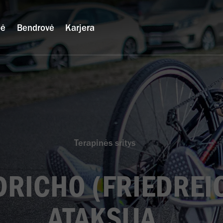
bė
Bendrovė
Karjera
Terapinės sritys
DRICHO (FRIEDREI
ATAKSIJA