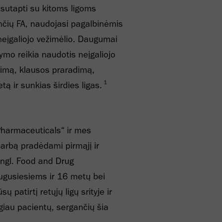
i sutapti su kitoms ligoms
nčių FA, naudojasi pagalbinėmis
neįgaliojo vežimėlio. Daugumai
o reikia naudotis neįgaliojo
kimą, klausos praradimą,
1
tą ir sunkias širdies ligas.
Pharmaceuticals“ ir mes
darbą pradėdami pirmąjį ir
(angl. Food and Drug
augusiesiems ir 16 metų bei
atirtį retųjų ligų srityje ir
giau pacientų, sergančių šia