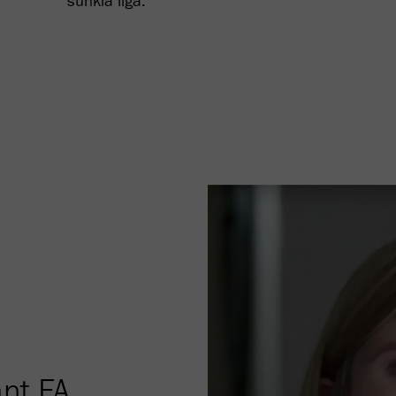
sunkia liga.
nt FA