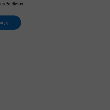
nius žaidimus.
oriją