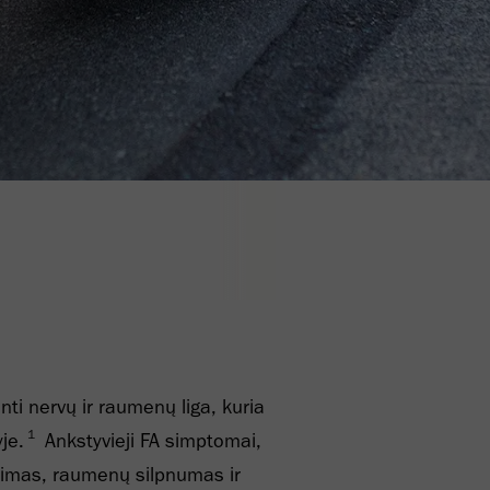
nti nervų ir raumenų liga, kuria
1
je.
Ankstyvieji FA simptomai,
adimas, raumenų silpnumas ir