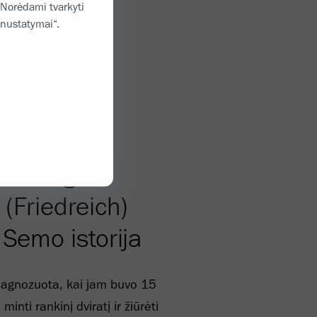
 Norėdami tvarkyti
 nustatymai“.
as sergant
 (Friedreich)
 Semo istorija
iagnozuota, kai jam buvo 15
inti rankinį dviratį ir žiūrėti