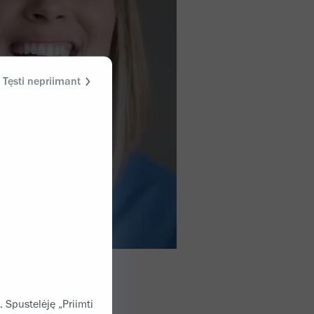
Tęsti nepriimant
. Spustelėję „Priimti