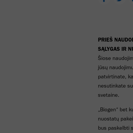
PRIEŠ NAUDOD
SĄLYGAS IR 
Šiose naudojim
jūsų naudojimu
patvirtinate, 
nesutinkate su
svetaine.
„Biogen“ bet ku
nuostatų pakei
bus paskelbti 