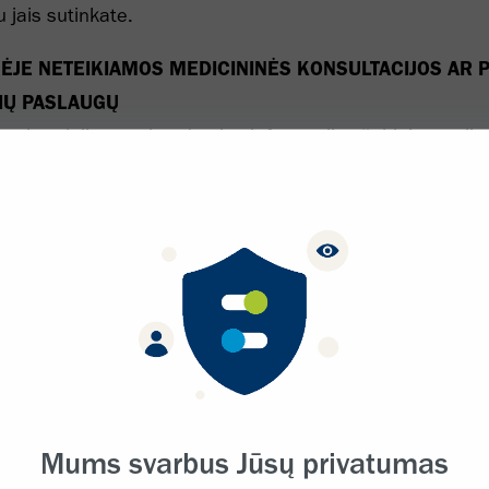
u jais sutinkate.
NĖJE NETEIKIAMOS MEDICININĖS KONSULTACIJOS AR 
IŲ PASLAUGŲ
turinys laikomas bendrosios informacijos šaltiniu, susiju
ma, tačiau jis pateikiamas tik „toks, koks yra“, kaip nuro
ygose ir nuostatose. Raginame šiame dokumente pateikt
ais šaltiniais ir atidžiai peržiūrėti su profesionaliu sveika
u. „Biogen“ šioje svetainėje neteikia konsultacijų ar pat
 panašių profesionalių paslaugų, o pateikta informacija n
ojo teikiamas medicinines konsultacijas. Jei pageidaujate
eipkitės į profesionalų sveikatos priežiūros paslaugų teik
lbė šį turinį, neturėtų būti suprantama kaip „Biogen“ pri
monėms arba kaip turinio autoriaus pateiktos strategijo
Mums svarbus Jūsų privatumas
 gydymo plano ar vaistų bei preparatų taikymo garantija 