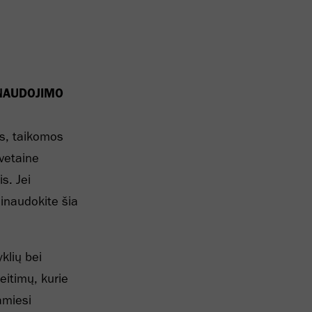
 NAUDOJIMO
s, taikomos
vetaine
s. Jei
inaudokite šia
yklių bei
eitimų, kurie
amiesi