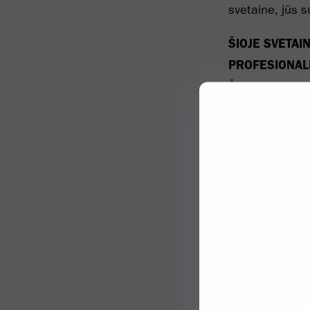
svetaine, jūs s
ŠIOJE SVETAI
PROFESIONAL
Šios svetainės 
nagrinėjama te
naudojimo sąl
palyginti su kit
paslaugų teikėj
medicininių ar
pakeisti gydyt
ar patarimų, kr
„Biogen“ paske
išsakytoms nuo
rekomendacijų,