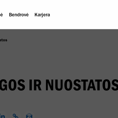
bė
Bendrovė
Karjera
atos
GOS IR NUOSTATO