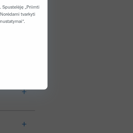
. Spustelėję „Priimti
 Norėdami tvarkyti
 nustatymai“.
INTI