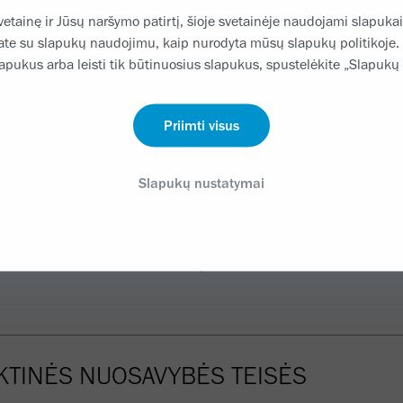
vetainę ir Jūsų naršymo patirtį, šioje svetainėje naudojami slapukai
kate su slapukų naudojimu, kaip nurodyta mūsų slapukų politikoje.
lapukus arba leisti tik būtinuosius slapukus, spustelėkite „Slapukų
IMO APIMTIS
Priimti visus
IJŲ NĖRA
Slapukų nustatymai
MYBĖS RIBOJIMAS; PAREIGOS ATNAUJ
KTINĖS NUOSAVYBĖS TEISĖS