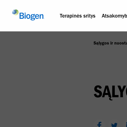
Terapinės sritys
Atsakomy
Sąlygos ir nuost
SĄLY