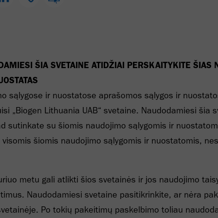
AMIESI ŠIA SVETAINE ATIDŽIAI PERSKAITYKITE ŠIAS
NUOSTATAS
o sąlygose ir nuostatose aprašomos sąlygos ir nuostato
isi „Biogen Lithuania UAB“ svetaine. Naudodamiesi šia s
kad sutinkate su šiomis naudojimo sąlygomis ir nuostatomi
 visomis šiomis naudojimo sąlygomis ir nuostatomis, nes
riuo metu gali atlikti šios svetainės ir jos naudojimo tais
timus. Naudodamiesi svetaine pasitikrinkite, ar nėra pak
svetainėje. Po tokių pakeitimų paskelbimo toliau naudod