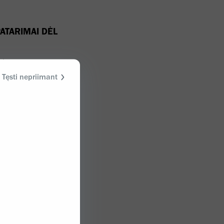
PATARIMAI DĖL
siu su
Tęsti nepriimant
dyta šiose
ą informaciją
tos priežiūros
arimų dėl
ėra skirta
 tokių paslaugų
ėją. Tai, kad
tarimas čia
s,
ar laidavimas.