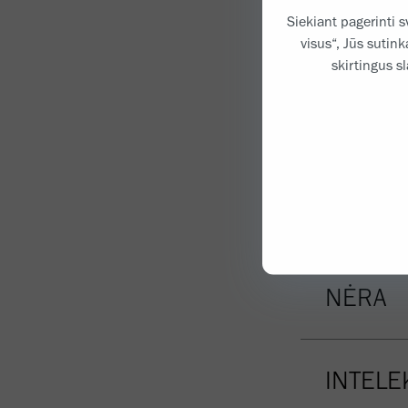
Siekiant pagerinti s
visus“, Jūs sutin
skirtingus s
NAUDOJ
GARANT
ATSAKO
NĖRA
INTELE