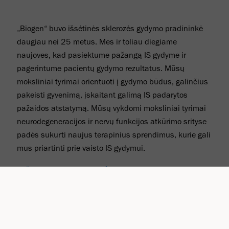
„Biogen“ buvo išsėtinės sklerozės gydymo pradininkė
daugiau nei 25 metus. Mes ir toliau diegiame
naujoves, kad pasiektume pažangą IS gydyme ir
pagerintume pacientų gydymo rezultatus. Mūsų
moksliniai tyrimai orientuoti į gydymo būdus, galinčius
pakeisti gyvenimą, įskaitant galimą IS padarytos
pažaidos atstatymą. Mūsų vykdomi moksliniai tyrimai
neurodegeneracijos ir nervų funkcijos atkūrimo srityse
padės sukurti naujus terapinius sprendimus, kurie gali
mus priartinti prie vaisto IS gydymui.
Sužinokite daugiau
Spinalinė raumenų atrofija
(SRA)