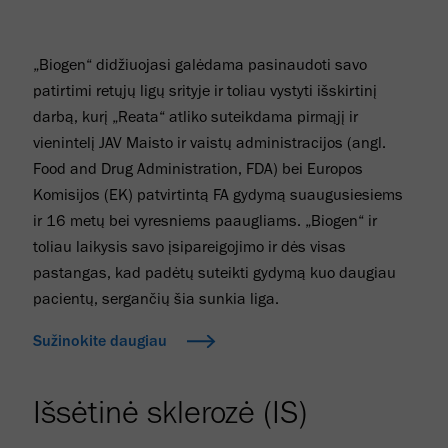
„Biogen“ didžiuojasi galėdama pasinaudoti savo
patirtimi retųjų ligų srityje ir toliau vystyti išskirtinį
darbą, kurį „Reata“ atliko suteikdama pirmąjį ir
vienintelį JAV Maisto ir vaistų administracijos (angl.
Food and Drug Administration, FDA) bei Europos
Komisijos (EK) patvirtintą FA gydymą suaugusiesiems
ir 16 metų bei vyresniems paaugliams. „Biogen“ ir
toliau laikysis savo įsipareigojimo ir dės visas
pastangas, kad padėtų suteikti gydymą kuo daugiau
pacientų, sergančių šia sunkia liga.
Sužinokite daugiau
Išsėtinė sklerozė (IS)