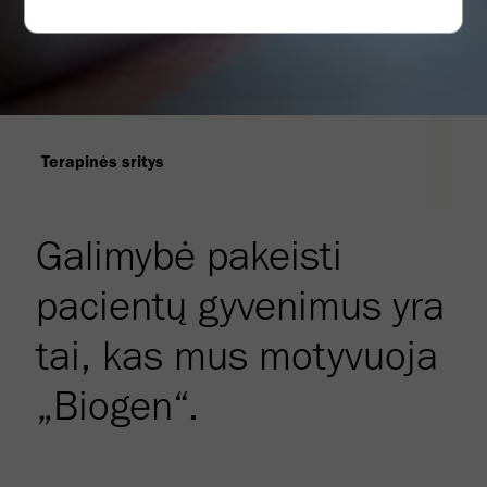
Terapinės sritys
Galimybė pakeisti
pacientų gyvenimus yra
tai, kas mus motyvuoja
„Biogen“.