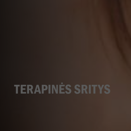
TERAPINĖS SRITYS